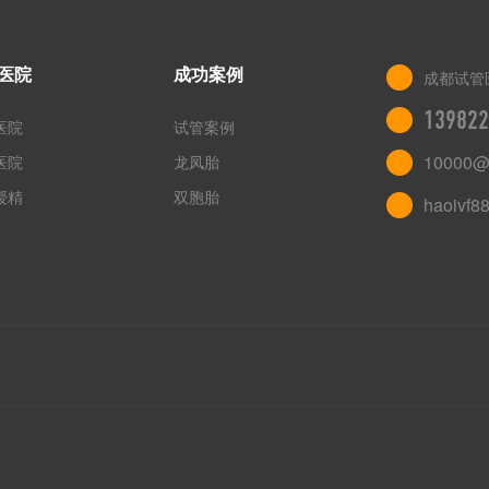
医院
成功案例
成都试管
139822
医院
试管案例
10000@
医院
龙凤胎
授精
双胞胎
haoivf8