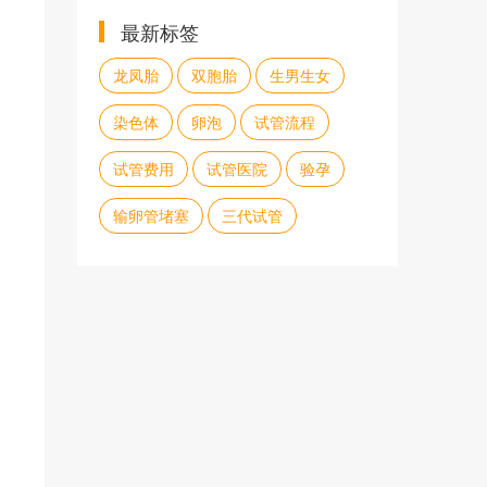
最新标签
龙凤胎
双胞胎
生男生女
染色体
卵泡
试管流程
试管费用
试管医院
验孕
输卵管堵塞
三代试管