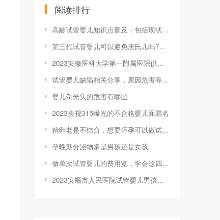
阅读排行
高龄试管婴儿知识点普及：包括现状、孕妈会
第三代试管婴儿可以避免唐氏儿吗?做完试管
2023安徽医科大学第一附属医院供卵试管
试管婴儿缺陷相关分享，原因危害等你想知道
婴儿剃光头的危害有哪些
2023央视315曝光的不合格婴儿面霜名
精卵老是不结合，想要怀孕可以做试管婴儿吗
孕晚期分泌物多是男孩还是女孩
做单次试管婴儿的费用览，学会这四招能帮你
2023安顺市人民医院试管婴儿男孩费用要