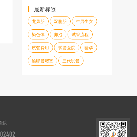
最新标签
龙凤胎
双胞胎
生男生女
染色体
卵泡
试管流程
试管费用
试管医院
验孕
输卵管堵塞
三代试管
医院
02402