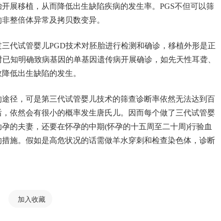
开展移植，从而降低出生缺陷疾病的发生率。PGS不但可以筛
的非整倍体异常及拷贝数变异。
三代试管婴儿PGD技术对胚胎进行检测和确诊，移植外形是正
对已知明确致病基因的单基因遗传病开展确诊，如先天性耳聋、
效降低出生缺陷的发生。
的途径，可是第三代试管婴儿技术的筛查诊断率依然无法达到百
后，依然会有很小的概率发生唐氏儿。因而每个做了三代试管婴
孕的夫妻，还要在怀孕的中期(怀孕的十五周至二十周)行验血
的措施。假如是高危状况的话需做羊水穿刺和检查染色体，诊断
加入收藏