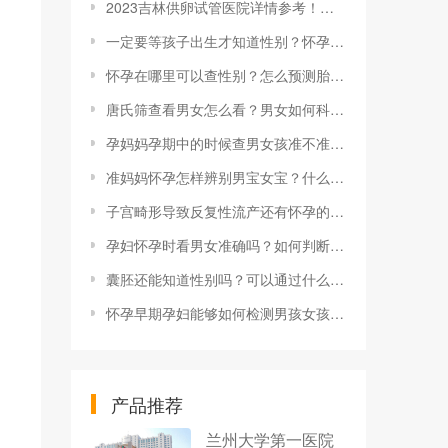
2023吉林供卵试管医院详情参考！为什么国内卵源如此难等
一定要等孩子出生才知道性别？怀孕初期怎么判断男女？
怀孕在哪里可以查性别？怎么预测胎儿性别？
唐氏筛查看男女怎么看？男女如何科学看出来？
孕妈妈孕期中的时候查男女孩准不准？检查流程是什么？
准妈妈怀孕怎样辨别男宝女宝？什么时候可以看？
子宫畸形导致反复性流产还有怀孕的可能性吗
孕妇怀孕时看男女准确吗？如何判断胎儿性别？
囊胚还能知道性别吗？可以通过什么方式检查胎儿性别？
怀孕早期孕妇能够如何检测男孩女孩？测男孩女孩的方式是怎样的？
产品推荐
兰州大学第一医院