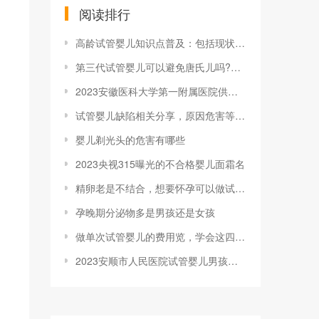
阅读排行
高龄试管婴儿知识点普及：包括现状、孕妈会
第三代试管婴儿可以避免唐氏儿吗?做完试管
2023安徽医科大学第一附属医院供卵试管
试管婴儿缺陷相关分享，原因危害等你想知道
婴儿剃光头的危害有哪些
2023央视315曝光的不合格婴儿面霜名
精卵老是不结合，想要怀孕可以做试管婴儿吗
孕晚期分泌物多是男孩还是女孩
做单次试管婴儿的费用览，学会这四招能帮你
2023安顺市人民医院试管婴儿男孩费用要