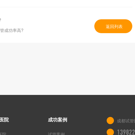
?
返回列表
管成功率高?
医院
成功案例
成都试管
139822
医院
试管案例