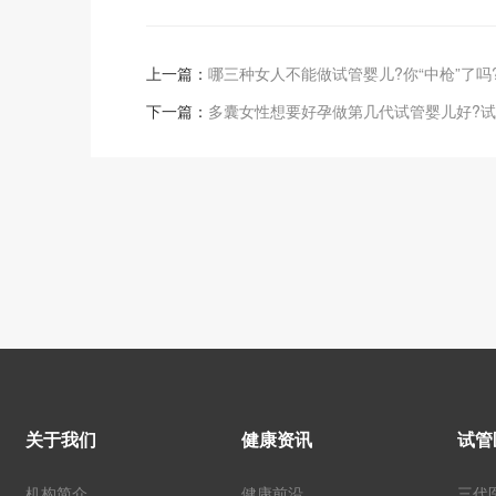
上一篇：
哪三种女人不能做试管婴儿?你“中枪”了吗
下一篇：
多囊女性想要好孕做第几代试管婴儿好?试
关于我们
健康资讯
试管
机构简介
健康前沿
三代