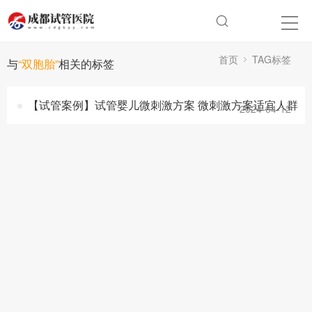
首页
TAG标签
与
“双胞胎”
相关的标签
【试管案例】试管婴儿微刺激方案 微刺激方案适宜人群
2024-04-12