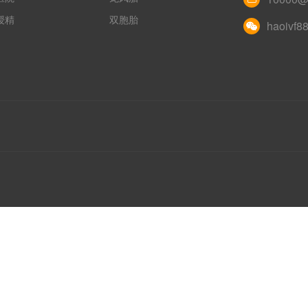
授精
双胞胎
haoivf8