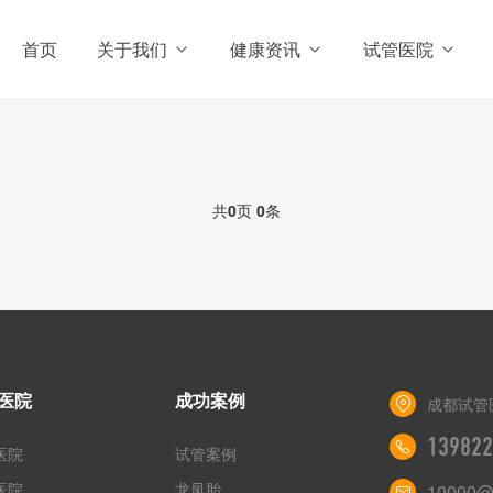
首页
关于我们
健康资讯
试管医院
共
0
页
0
条
医院
成功案例
成都试管
139822
医院
试管案例
医院
龙凤胎
10000@