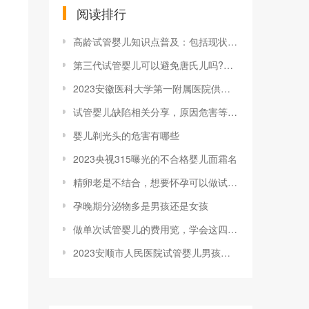
阅读排行
高龄试管婴儿知识点普及：包括现状、孕妈会
第三代试管婴儿可以避免唐氏儿吗?做完试管
2023安徽医科大学第一附属医院供卵试管
试管婴儿缺陷相关分享，原因危害等你想知道
婴儿剃光头的危害有哪些
2023央视315曝光的不合格婴儿面霜名
精卵老是不结合，想要怀孕可以做试管婴儿吗
孕晚期分泌物多是男孩还是女孩
做单次试管婴儿的费用览，学会这四招能帮你
2023安顺市人民医院试管婴儿男孩费用要