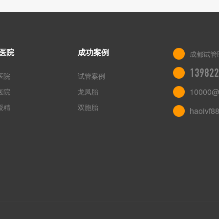
医院
成功案例
成都试管
139822
医院
试管案例
10000@
医院
龙凤胎
授精
双胞胎
haoivf8