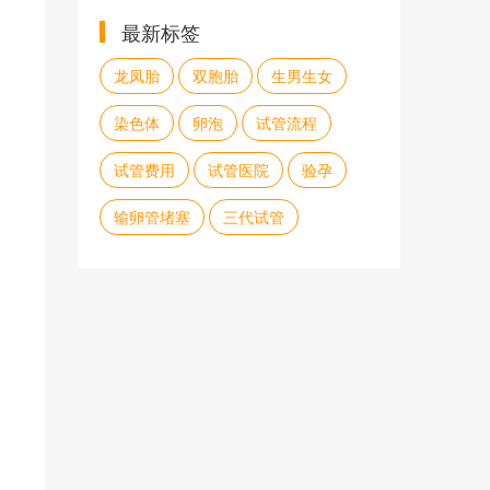
最新标签
龙凤胎
双胞胎
生男生女
染色体
卵泡
试管流程
试管费用
试管医院
验孕
输卵管堵塞
三代试管