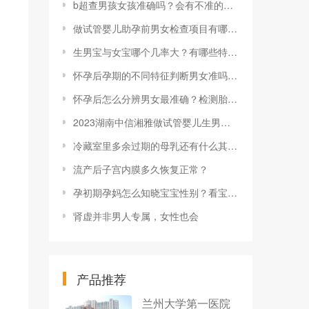
b超查男孩女孩准确吗？会有不准的时候吗？
做试管婴儿助孕前男女检查项目有哪些？
生男宝与女宝哪个几率大？有哪些特征？
怀孕后孕期的不同特征判断男女准吗？怎样鉴别胎儿的性别？
怀孕后怎么分辨男女最准确？检测胎儿性别方法有哪些？
2023湖南中信湘雅做试管婴儿生男女费用十万够不够用？
冷藏室里多余过期的母乳还有什么其他用途？
流产后子宫内膜多久恢复正常？
孕初期孕妈怎么知晓宝宝性别？看宝宝性别的方法有哪些？
肾虚并非男人专属，女性也会
产品推荐
兰州大学第一医院