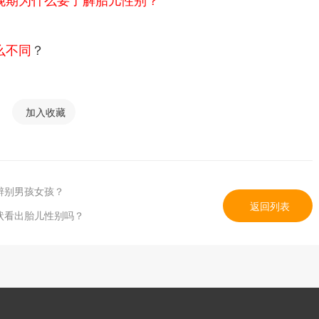
么不同
？
加入收藏
辨别男孩女孩？
返回列表
状看出胎儿性别吗？