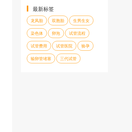
最新标签
龙凤胎
双胞胎
生男生女
染色体
卵泡
试管流程
试管费用
试管医院
验孕
输卵管堵塞
三代试管