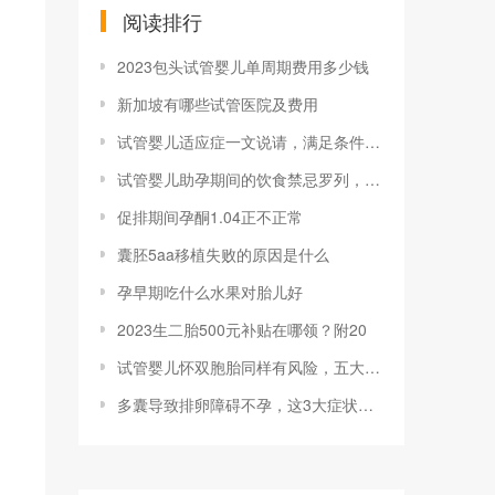
阅读排行
2023包头试管婴儿单周期费用多少钱
新加坡有哪些试管医院及费用
试管婴儿适应症一文说请，满足条件者均可申
试管婴儿助孕期间的饮食禁忌罗列，可否喝咖
促排期间孕酮1.04正不正常
囊胚5aa移植失败的原因是什么
孕早期吃什么水果对胎儿好
2023生二胎500元补贴在哪领？附20
试管婴儿怀双胞胎同样有风险，五大危害已罗
多囊导致排卵障碍不孕，这3大症状可判断