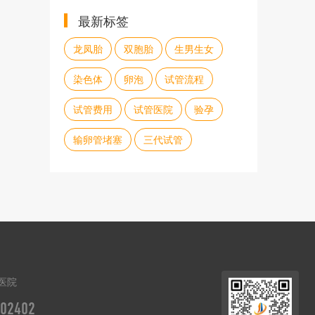
最新标签
龙凤胎
双胞胎
生男生女
染色体
卵泡
试管流程
试管费用
试管医院
验孕
输卵管堵塞
三代试管
医院
02402