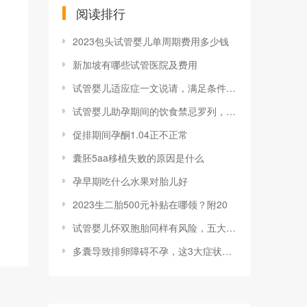
阅读排行
2023包头试管婴儿单周期费用多少钱
新加坡有哪些试管医院及费用
试管婴儿适应症一文说请，满足条件者均可申
试管婴儿助孕期间的饮食禁忌罗列，可否喝咖
促排期间孕酮1.04正不正常
囊胚5aa移植失败的原因是什么
孕早期吃什么水果对胎儿好
2023生二胎500元补贴在哪领？附20
试管婴儿怀双胞胎同样有风险，五大危害已罗
多囊导致排卵障碍不孕，这3大症状可判断