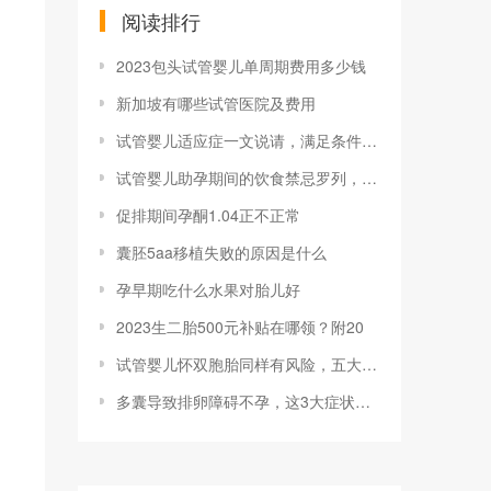
阅读排行
2023包头试管婴儿单周期费用多少钱
新加坡有哪些试管医院及费用
试管婴儿适应症一文说请，满足条件者均可申
试管婴儿助孕期间的饮食禁忌罗列，可否喝咖
促排期间孕酮1.04正不正常
囊胚5aa移植失败的原因是什么
孕早期吃什么水果对胎儿好
2023生二胎500元补贴在哪领？附20
试管婴儿怀双胞胎同样有风险，五大危害已罗
多囊导致排卵障碍不孕，这3大症状可判断