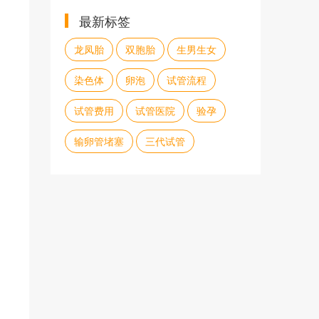
最新标签
龙凤胎
双胞胎
生男生女
染色体
卵泡
试管流程
试管费用
试管医院
验孕
输卵管堵塞
三代试管