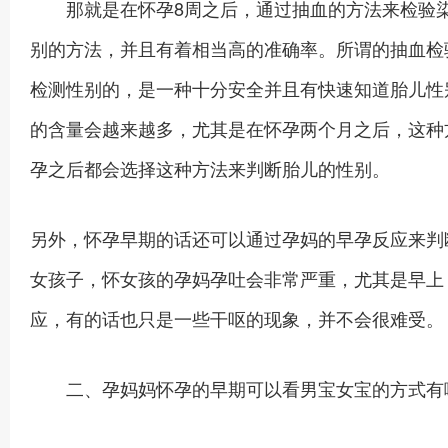
那就是在怀孕8周之后，通过抽血的方法来检验染
别的方法，并且有着相当高的准确率。所谓的抽血检
检测性别的，是一种十分安全并且有快速知道胎儿性
的含量会越来越多，尤其是在怀孕两个月之后，这种
孕之后都会选择这种方法来判断胎儿的性别。
另外，怀孕早期的话还可以通过孕妈的早孕反应来判
女孩子，怀女孩的孕妈孕吐会非常严重，尤其是早上
应，有的话也只是一些干呕的现象，并不会很难受。
二、孕妈妈怀孕的早期可以看男宝女宝的方式有