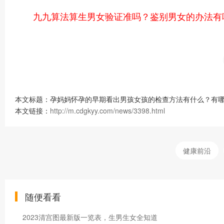
九九算法算生男女验证准吗？鉴别男女的办法有
本文标题：孕妈妈怀孕的早期看出男孩女孩的检查方法有什么？有哪
本文链接：
http://m.cdgkyy.com/news/3398.html
健康前沿
随便看看
2023清宫图最新版一览表，生男生女全知道