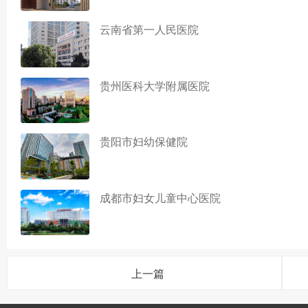
云南省第一人民医院
贵州医科大学附属医院
贵阳市妇幼保健院
成都市妇女儿童中心医院
上一篇