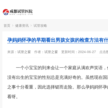
首页
健康资讯
试管攻略
孕妈妈怀孕的早期看出男孩女孩的检查方法有
来源：
试管之窗
作者：
试管之窗
更新时间：2024-06-27
点击
一个小宝宝的到来会让一个家庭从满欢声笑语，但
没有出生的宝宝的性别总是充满好奇的。虽然现在国
之事十分看重，因此选择铤而走险。那么孕妈妈怀孕
看呀。