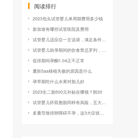
阅读排行
2023包头试管婴儿单周期费用多少钱
新加坡有哪些试管医院及费用
试管婴儿适应症一文说请，满足条件者均可申
试管婴儿助孕期间的饮食禁忌罗列，可否喝咖
促排期间孕酮1.04正不正常
囊胚5aa移植失败的原因是什么
孕早期吃什么水果对胎儿好
2023生二胎500元补贴在哪领？附20
试管婴儿怀双胞胎同样有风险，五大危害已罗
多囊导致排卵障碍不孕，这3大症状可判断