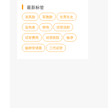
最新标签
龙凤胎
双胞胎
生男生女
染色体
卵泡
试管流程
试管费用
试管医院
验孕
输卵管堵塞
三代试管