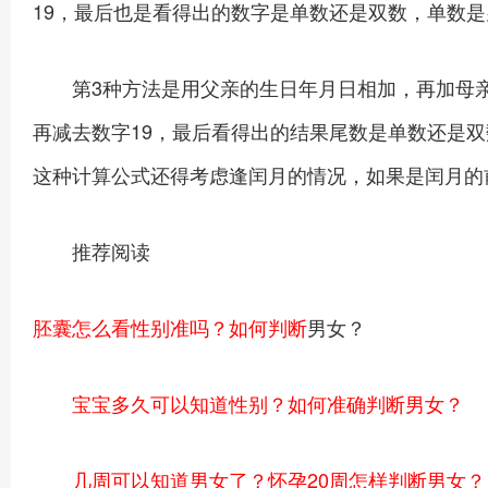
19，最后也是看得出的数字是单数还是双数，单数
第3种方法是用父亲的生日年月日相加，再加母亲
再减去数字19，最后看得出的结果尾数是单数还是
这种计算公式还得考虑逢闰月的情况，如果是闰月的
推荐阅读
胚囊怎么看性别准吗？如何判断
男女？
宝宝多久可以知道性别？如何准确判断男女？
几周可以知道男女了？怀孕20周怎样判断男女？