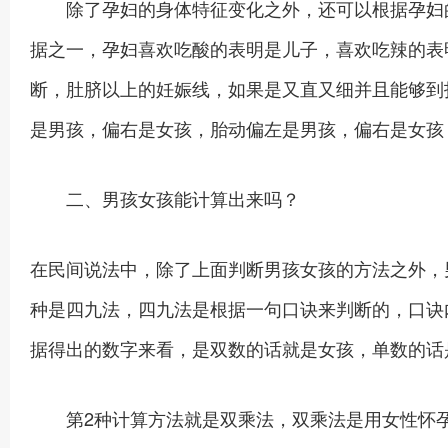
除了孕妇的身体特征变化之外，还可以根据孕妇的
据之一，孕妇喜欢吃酸的表明是儿子，喜欢吃辣的表
断，肚脐以上的妊娠线，如果是又直又细并且能够到
是男孩，偏右是女孩，胎动偏左是男孩，偏右是女孩，
二、男孩女孩能计算出来吗？
在民间说法中，除了上面判断男孩女孩的方法之外，
种是四九法，四九法是根据一句口诀来判断的，口诀
据得出的数字来看，是双数的话就是女孩，单数的话
第2种计算方法就是双乘法，双乘法是用女性怀孕