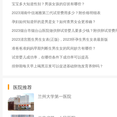
宝宝多大知道性别？男孩女孩的症状有哪些？
2023湖南中信湘雅第三代试管费用多少？附价格明细表
孕妇如何知道怀的是男是女？如何查男女会更准确？
2023烟台市烟台山医院做供卵试管婴儿要多少钱？附供卵试管费
2023清宫图生男生女表(正版)，2023怀孕生男生女表最新版
准爸爸准妈妈早期判断生男生女的民间妙方有哪些？
试管婴儿成功率，在哪些条件下成功率可以提高
排卵期每天早上喝黑豆浆可以促进基础卵泡发育养卵吗？
医院推荐
兰州大学第一医院