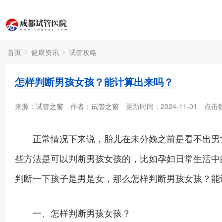
首页
健康资讯
试管攻略
怎样判断男孩女孩？能计算出来吗？
来源：
试管之窗
作者：
试管之窗
更新时间：2024-11-01
点击
正常情况下来说，胎儿在未分娩之前是看不出男女
些方法是可以判断男孩女孩的，比如孕妇日常生活中
判断一下孩子是男是女，那么怎样判断男孩女孩？能
一、怎样判断男孩女孩？