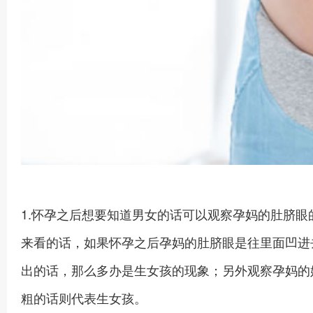
1.怀孕之后想要知道男女的话可以观察孕妈的肚脐
来看的话，如果怀孕之后孕妈的肚脐眼是往里面凹进
出的话，那么多办是生女孩的现象；另外观察孕妈的
粗的话则代表生女孩。