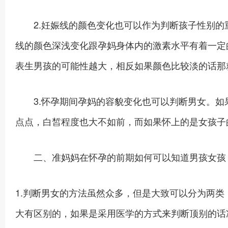
2.妊娠线的颜色变化也可以作为判断孩子性别的
线的颜色深浅变化跟孕妈身体内的激素水平有着一定
表生男孩的可能性越大，相反如果颜色比较淡的话那
3.怀孕期间孕妈的容貌变化也可以判断男女。如
点点，白皙程度也大不如前，而如果怀上的是女孩子
二、准妈妈在怀孕的前期如何可以知道男孩女孩
1.判断男女的方法虽然众多，但是大致可以分为两
大有区别的，如果是采用医学的方式来判断顶别的话