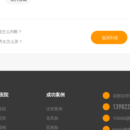
能怎么判断？
返回列表
男女怎么算？
医院
成功案例
成都试管
139822
医院
试管案例
10000@
医院
龙凤胎
授精
双胞胎
haoivf8