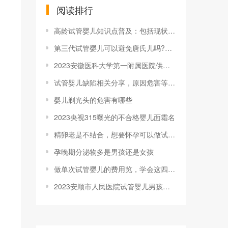
阅读排行
高龄试管婴儿知识点普及：包括现状、孕妈会
第三代试管婴儿可以避免唐氏儿吗?做完试管
2023安徽医科大学第一附属医院供卵试管
试管婴儿缺陷相关分享，原因危害等你想知道
婴儿剃光头的危害有哪些
2023央视315曝光的不合格婴儿面霜名
精卵老是不结合，想要怀孕可以做试管婴儿吗
孕晚期分泌物多是男孩还是女孩
做单次试管婴儿的费用览，学会这四招能帮你
2023安顺市人民医院试管婴儿男孩费用要