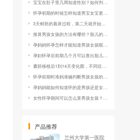
宝宝在肚子里几周知道性别？如何判断？
怀孕初期的时候怎样知道男宝女宝更科学？什么时候判断比较准？
3天鲜胚的着床过程，第二天就开始细胞分化
推算男孩女孩的方法有哪些？胎儿的性别是否能翻盘？
孕妈妈怀孕怎样才能知道男孩女孩呢？怀男孩有什么特征？
孕妇怀孕后前期几个月可以查出胎儿性别男女？多久能看？
囊胚移植后1到14天变化图，不同症状要知道
怀孕前期时准妈准确判断男孩女孩的方法是什么？
孕妈妈能如何知道怀的是男孩还是女孩？
女性怀孕期间可以怎么算男孩女孩？多久能看？
产品推荐
兰州大学第一医院