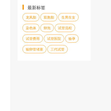
最新标签
龙凤胎
双胞胎
生男生女
染色体
卵泡
试管流程
试管费用
试管医院
验孕
输卵管堵塞
三代试管