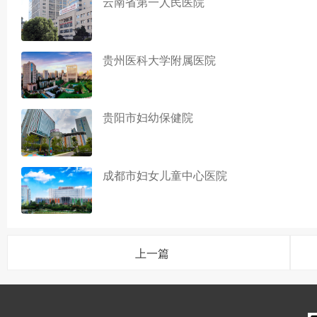
云南省第一人民医院
贵州医科大学附属医院
贵阳市妇幼保健院
成都市妇女儿童中心医院
上一篇