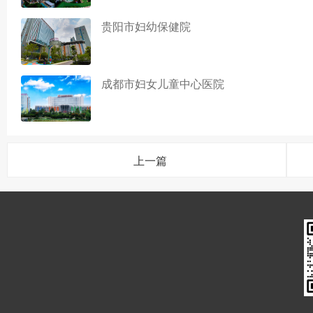
贵阳市妇幼保健院
成都市妇女儿童中心医院
上一篇