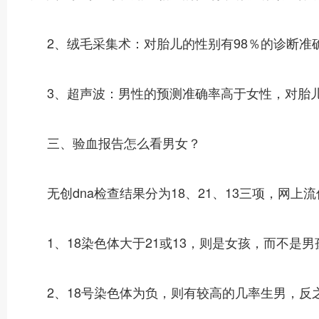
2、绒毛采集术：对胎儿的性别有98％的诊断准确
3、超声波：男性的预测准确率高于女性，对胎儿
三、验血报告怎么看男女？
无创dna检查结果分为18、21、13三项，网上
1、18染色体大于21或13，则是女孩，而不是男
2、18号染色体为负，则有较高的几率生男，反