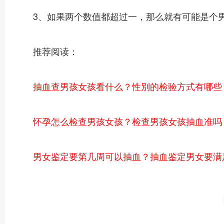
3、如果两个数值都超过一，那么就有可能是个男
推荐阅读：
抽血查男孩女孩看什么？性別的检验方式有哪些
怀孕怎么检查男孩女孩？检查男孩女孩抽血准吗
男女鉴定要第几周可以抽血？抽血鉴定男女要满