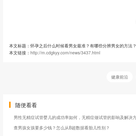
本文标题：怀孕之后什么时候看男女最准？有哪些分辨男女的方法？
本文链接：
http://m.cdgkyy.com/news/3437.html
健康前沿
随便看看
男性无精症试管婴儿的成功率如何，无精症做试管的影响及解决
查男孩女孩要多少钱？怎么从B超数据看胎儿性别？