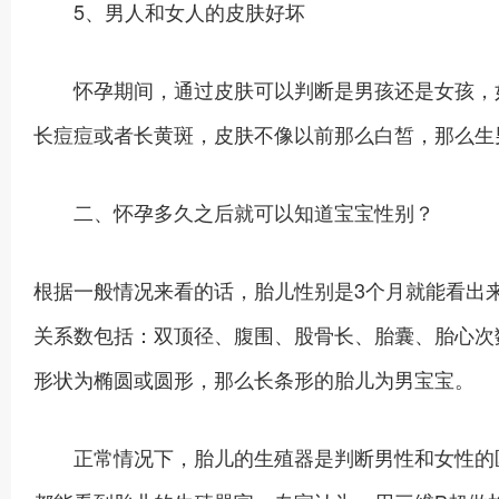
5、男人和女人的皮肤好坏
怀孕期间，通过皮肤可以判断是男孩还是女孩，如
长痘痘或者长黄斑，皮肤不像以前那么白皙，那么生
二、怀孕多久之后就可以知道宝宝性别？
根据一般情况来看的话，胎儿性别是3个月就能看出
关系数包括：双顶径、腹围、股骨长、胎囊、胎心次数
形状为椭圆或圆形，那么长条形的胎儿为男宝宝。
正常情况下，胎儿的生殖器是判断男性和女性的区