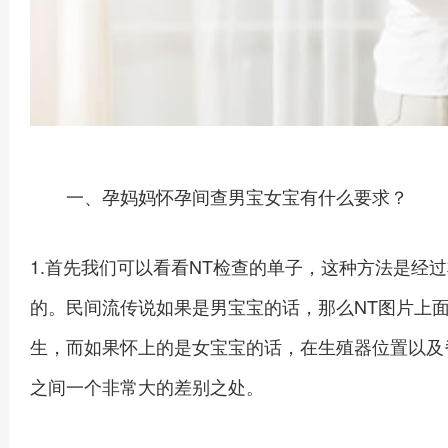
一、孕妈妈怀孕间查男宝女宝有什么要求？
1.首先我们可以看看NT检查的单子，这种方法是经
的。民间流传说如果是男宝宝的话，那么NT图片上
生，而如果怀上的是女宝宝的话，在生殖器位置以及
之间一个非常大的差别之处。