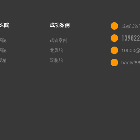
医院
成功案例
成都试管
139822
医院
试管案例
10000@
医院
龙凤胎
授精
双胞胎
haoivf8