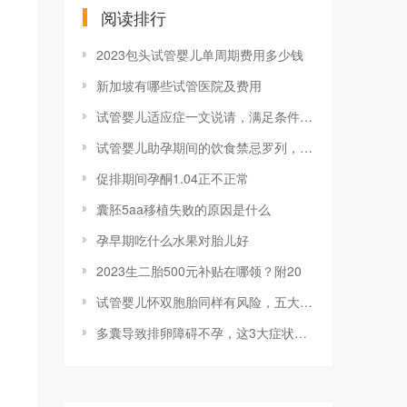
阅读排行
2023包头试管婴儿单周期费用多少钱
新加坡有哪些试管医院及费用
试管婴儿适应症一文说请，满足条件者均可申
试管婴儿助孕期间的饮食禁忌罗列，可否喝咖
促排期间孕酮1.04正不正常
囊胚5aa移植失败的原因是什么
孕早期吃什么水果对胎儿好
2023生二胎500元补贴在哪领？附20
试管婴儿怀双胞胎同样有风险，五大危害已罗
多囊导致排卵障碍不孕，这3大症状可判断