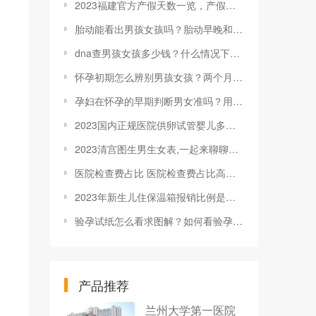
2023福建官方产假天数一览，产假延长工资照发
胎动能看出男孩女孩吗？胎动早晚和胎儿性别有关吗？
dna查男孩女孩多少钱？什么情况下需要在怀孕前做dna检查
怀孕初期怎么辨别男孩女孩？两个月怎么辨别男孩女孩最准确？
孕妇在怀孕的早期判断男女准吗？用什么方法来确定性别？
2023国内正规医院供卵试管婴儿多少钱
2023清宫图生男生女表,一起来聊聊男生男女的事儿
医院检查费占比 医院检查费占比高原因分析
2023年新生儿住保温箱报销比例是百分之几？
验孕试纸怎么看求图解？如何看验孕试纸？
产品推荐
兰州大学第一医院