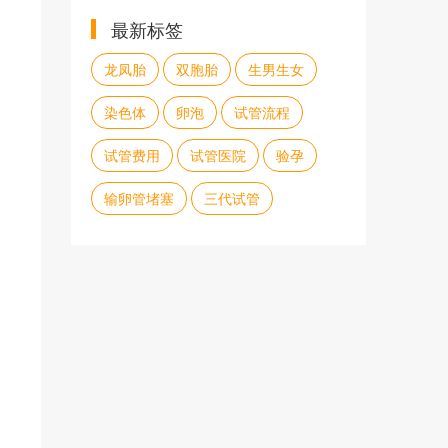
最新标签
龙凤胎
双胞胎
生男生女
染色体
卵泡
试管流程
试管费用
试管医院
验孕
输卵管堵塞
三代试管