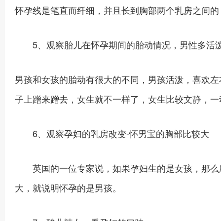
怀孕线是笔直而纤细，并且长到胸部两个乳房之间的
5、观察胎儿在怀孕期间的胎动情况，男性多活泼
男孩和女孩的胎动有很大的不同，男孩活泼，喜欢左
子上蹭来蹭去，女生就不一样了，女生比较文静，一
6、观察孕妇的乳房改变-怀男宝的胸部比较大
英国的一位专家说，如果孕妇生的是女孩，那么胸
大，就说明怀孕的是男孩。