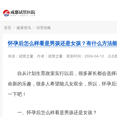
首页
健康资讯
试管攻略
怀孕后怎么样看是男孩还是女孩？有什么方法
来源：
试管之窗
作者：
试管之窗
更新时间：2024-04-10
点击
自从计划生育政策实行以后，很多家长都会选择再
命新的乐趣，很多人希望能儿女双全，所以，怀孕后
一下吧！
一、怀孕后怎么样看是男孩还是女孩？