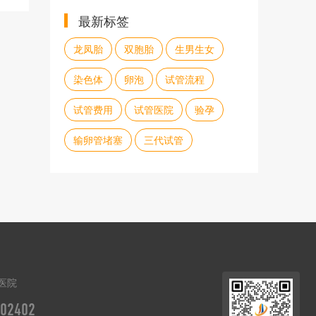
最新标签
龙凤胎
双胞胎
生男生女
染色体
卵泡
试管流程
试管费用
试管医院
验孕
输卵管堵塞
三代试管
医院
02402