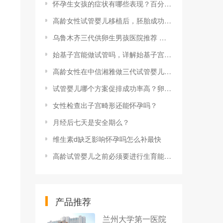
怀孕生女孩的症状有哪些表现？百分百生女孩的症状是怎样的？
高龄女性试管婴儿移植后，胚胎成功着床是什么感觉？
乌鲁木齐三代供卵生男孩医院推荐 附乌鲁木齐第三代试管包生男孩费用明细
始基子宫能做试管吗，详解始基子宫试管符合条件及成功几率
高龄女性在中信湘雅做三代试管婴儿费用是多少？
试管婴儿哪个方案促排成功率高？卵泡质量不好怎么调理
女性检查出子宫畸形还能怀孕吗？
月经后七天是安全期么？
维生素d缺乏影响怀孕吗怎么补最快
高龄试管婴儿之前必须要进行生育能力评估
产品推荐
兰州大学第一医院