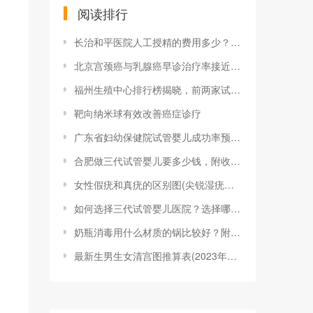
阅读排行
长治和平医院人工授精的费用多少？一次成功
北京宫颈癌与乳腺癌早诊治疗率接近100%
福州生殖中心排行榜揭晓，前两家试管婴儿成
靶向纳米球有效改善癌症诊疗
广东省妇幼保健院试管婴儿成功率预估，做到
合肥做三代试管婴儿要多少钱，附收费明细参
女性假疣和真疣的区别图(尖锐湿疣？别慌，
如何选择三代试管婴儿医院？选择哪家医院的
奶瓶消毒用什么材质的锅比较好？附2023
最新生男生女清宫图推算表(2023年最新