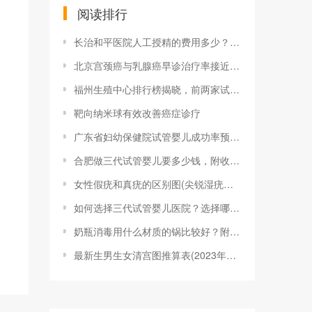
阅读排行
长治和平医院人工授精的费用多少？一次成功
北京宫颈癌与乳腺癌早诊治疗率接近100%
福州生殖中心排行榜揭晓，前两家试管婴儿成
靶向纳米球有效改善癌症诊疗
广东省妇幼保健院试管婴儿成功率预估，做到
合肥做三代试管婴儿要多少钱，附收费明细参
女性假疣和真疣的区别图(尖锐湿疣？别慌，
如何选择三代试管婴儿医院？选择哪家医院的
奶瓶消毒用什么材质的锅比较好？附2023
最新生男生女清宫图推算表(2023年最新