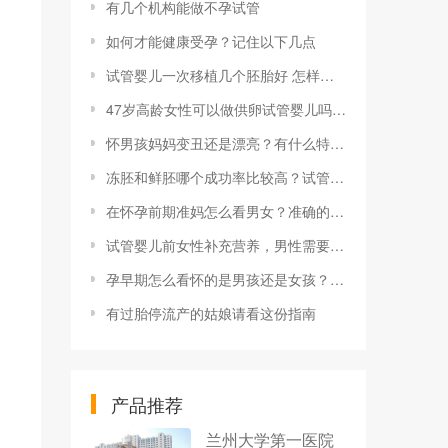
有几个机构能做不孕试管
如何才能健康受孕？记住以下几点
试管婴儿一次移植几个胚胎好 怎样做试管才有希望一次成功
47岁高龄女性可以做供卵试管婴儿吗？47岁做供卵试管成功率多少？
怀男孩妈妈变丑还是漂亮？有什么特征最准？
冻胚和鲜胚哪个成功率比较高？试管冷冻胚胎能冻多久？
在怀孕前期准妈怎么看男女？准确的判断方法是什么？
试管婴儿前女性补充营养，男性需要注意什么问题？
孕早期怎么看怀的是男孩还是女孩？准确吗？
有过胎停流产的姑娘请看这份指南
产品推荐
兰州大学第一医院