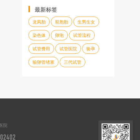
最新标签
龙凤胎
双胞胎
生男生女
染色体
卵泡
试管流程
试管费用
试管医院
验孕
输卵管堵塞
三代试管
医院
02402