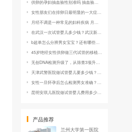
供卵的孕妇抽血验性别准吗 抽血验男女的基本条件是什么
女性朋友们在排卵日最明显的一大症状就是白带增多
月经不调是一种常见的妇科疾病 月经不调会导致不孕吗？
在武汉一次试管婴儿多少钱？武汉新生儿社保报销材料是怎样的？
b超单怎么分辨男女宝宝？还有哪些分辨的方法？
45岁绝经女性供卵做三代试管的移植成功率是多少？47岁做供卵试管成功率有多少？
无创DNA检测升级了，从筛查3项升级到100项
天津武警医院做试管婴儿要多少钱？费用4.5万够吗？
女性一旦怀孕后怎么检测男女准确？这些方法准确率高吗？
昆明安琪儿医院做试管婴儿费用多少，成功率高吗？
产品推荐
兰州大学第一医院