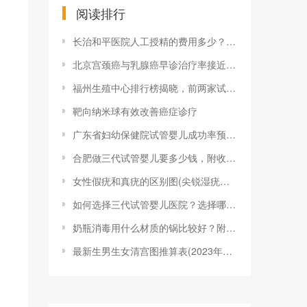
阅读排行
长治和平医院人工授精的费用多少？一次成功
北京宫颈癌与乳腺癌早诊治疗率接近100%
福州生殖中心排行榜揭晓，前两家试管婴儿成
靶向纳米球有效改善癌症诊疗
广东省妇幼保健院试管婴儿成功率预估，做到
合肥做三代试管婴儿要多少钱，附收费明细参
女性假疣和真疣的区别图(尖锐湿疣？别慌，
如何选择三代试管婴儿医院？选择哪家医院的
奶瓶消毒用什么材质的锅比较好？附2023
最新生男生女清宫图推算表(2023年最新