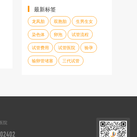
最新标签
龙凤胎
双胞胎
生男生女
染色体
卵泡
试管流程
试管费用
试管医院
验孕
输卵管堵塞
三代试管
医院
02402