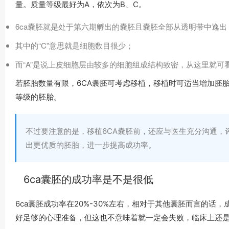
量。质量等级最好为A，依次为B、C。
6ca囊胚就是处于第六期孵出的囊胚且囊胚全部从透明带中逸出
其中的“C”意思就是细胞数目很少；
而“A”是说上皮细胞层由较多的细胞组成结构致密，从这里就可看
若胚胎数量有限，6CA囊胚可考虑移植，移植时可适当增加胚
等级的胚胎。
不过要注意的是，移植6CA囊胚前，还应与医生充分沟通，
出更优质的胚胎，进一步提高成功率。
6ca囊胚的成功率是不是很低
6ca囊胚成功率在20%-30%左右，相对于其他囊胚而言的话
好足够的心理准备，但这也不意味着就一定会失败，临床上还