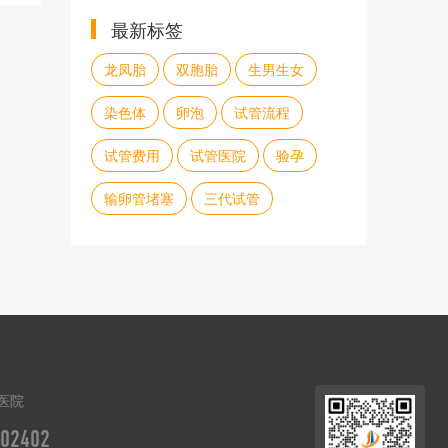
最新标签
龙凤胎
双胞胎
生男生女
染色体
卵泡
试管流程
试管费用
试管医院
验孕
输卵管堵塞
三代试管
医院
02402