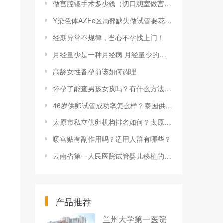
做宫腔镜手术多少钱（切口憩室做宫腔镜手术多少钱）
Y染色体AZFc区局部缺失做试管要花多少钱？
经期异常不规律，当心不孕找上门！
月经量少是一种月经病 月经量少的危害有哪些？
高龄女性备孕前该如何调理
怀孕了能查男孩女孩吗？有什么方法可以查？
46岁供卵试管成功率怎么样？泰国供卵试管婴儿成功率多少？
太原市私立供卵机构排名如何？太原私立机构供卵试管费用多少？
暖宫贴有副作用吗？适用人群有哪些？
云南省第一人民医院试管婴儿移植的成功率高吗？
产品推荐
兰州大学第一医院