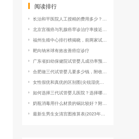
阅读排行
长治和平医院人工授精的费用多少？一次成功
北京宫颈癌与乳腺癌早诊治疗率接近100%
福州生殖中心排行榜揭晓，前两家试管婴儿成
靶向纳米球有效改善癌症诊疗
广东省妇幼保健院试管婴儿成功率预估，做到
合肥做三代试管婴儿要多少钱，附收费明细参
女性假疣和真疣的区别图(尖锐湿疣？别慌，
如何选择三代试管婴儿医院？选择哪家医院的
奶瓶消毒用什么材质的锅比较好？附2023
最新生男生女清宫图推算表(2023年最新