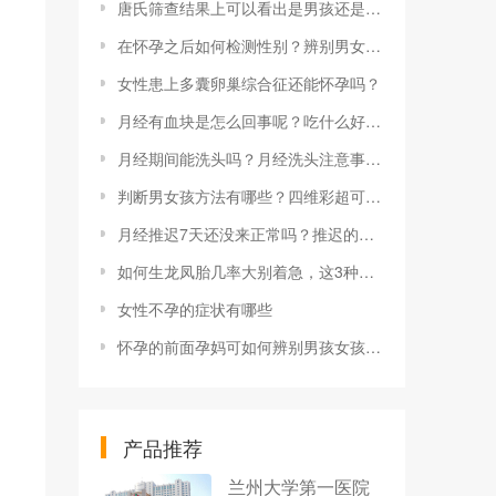
唐氏筛查结果上可以看出是男孩还是女孩吗？是真的还是巧合？
在怀孕之后如何检测性别？辨别男女准确吗？
女性患上多囊卵巢综合征还能怀孕吗？
月经有血块是怎么回事呢？吃什么好呢？
月经期间能洗头吗？月经洗头注意事项有哪些？
判断男女孩方法有哪些？四维彩超可以判断吗？
月经推迟7天还没来正常吗？推迟的原因有哪些？
如何生龙凤胎几率大别着急，这3种方法可提前了解
女性不孕的症状有哪些
怀孕的前面孕妈可如何辨别男孩女孩？辨别男孩女孩的办法有哪些？
产品推荐
兰州大学第一医院