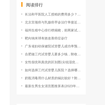
阅读排行
长治和平医院人工授精的费用多少？一次成功
北京宫颈癌与乳腺癌早诊治疗率接近100%
福州生殖中心排行榜揭晓，前两家试管婴儿成
靶向纳米球有效改善癌症诊疗
广东省妇幼保健院试管婴儿成功率预估，做到
合肥做三代试管婴儿要多少钱，附收费明细参
女性假疣和真疣的区别图(尖锐湿疣？别慌，
如何选择三代试管婴儿医院？选择哪家医院的
奶瓶消毒用什么材质的锅比较好？附2023
最新生男生女清宫图推算表(2023年最新