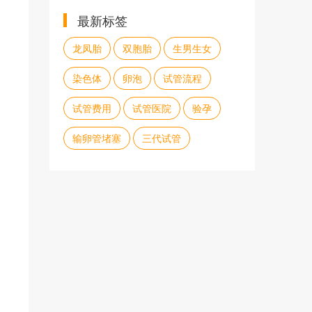
最新标签
龙凤胎
双胞胎
生男生女
染色体
卵泡
试管流程
试管费用
试管医院
验孕
输卵管堵塞
三代试管