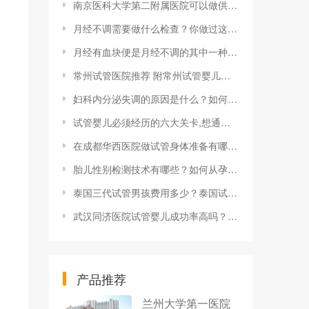
南京医科大学第二附属医院可以做供卵试管婴儿吗？南京鼓楼试管需要多少钱？
月经不调需要做什么检查？你做过这些检查吗？
月经有血块便是月经不调的其中一种表现，那么月经有血块是怎么回事呢？
常州试管医院推荐 附常州试管婴儿医院选择经验分享
妇科内分泌失调的原因是什么？如何预防？
试管婴儿必须经历的六大关卡,想通过试管婴儿要宝宝的准妈定要看看
在成都华西医院做试管身体准备有哪些？华西医院做试管成功率高吗
胎儿性别检测技术有哪些？如何从孕妇的症状鉴别胎儿性别？
泰国三代试管男孩费用多少？泰国试管婴儿怀龙凤胎有哪些条件？
武汉同济医院试管婴儿成功率高吗？武汉市普仁医院生殖医学中心如何？
产品推荐
兰州大学第一医院