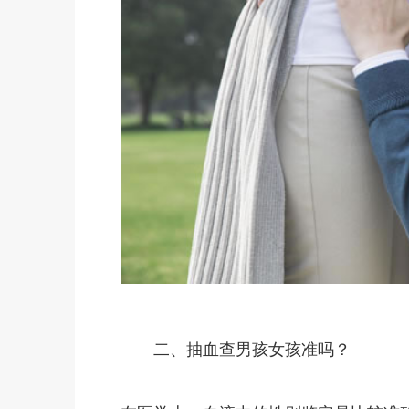
二、抽血查男孩女孩准吗？