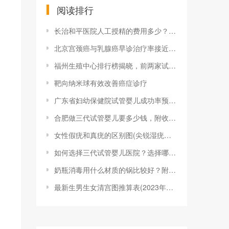
阅读排行
长治和平医院人工授精的费用多少？一次成功
北京宫颈癌与乳腺癌早诊治疗率接近100%
福州生殖中心排行榜揭晓，前两家试管婴儿成
靶向纳米球有效改善癌症诊疗
广东省妇幼保健院试管婴儿成功率预估，做到
合肥做三代试管婴儿要多少钱，附收费明细参
女性假疣和真疣的区别图(尖锐湿疣？别慌，
如何选择三代试管婴儿医院？选择哪家医院的
奶瓶消毒用什么材质的锅比较好？附2023
最新生男生女清宫图推算表(2023年最新