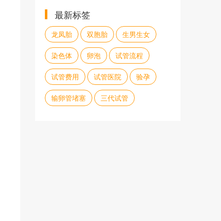
最新标签
龙凤胎
双胞胎
生男生女
染色体
卵泡
试管流程
试管费用
试管医院
验孕
输卵管堵塞
三代试管