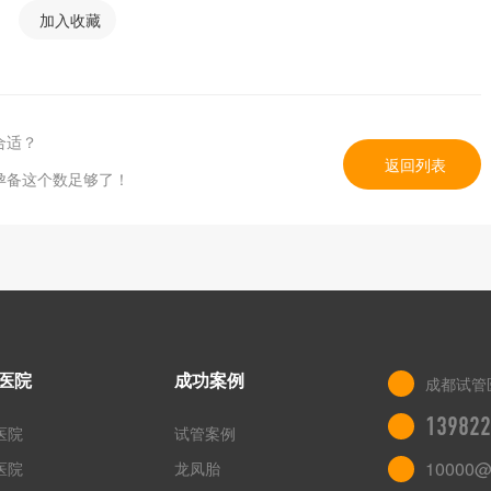
加入收藏
合适？
返回列表
孕备这个数足够了！
医院
成功案例
成都试管
139822
医院
试管案例
10000@
医院
龙凤胎