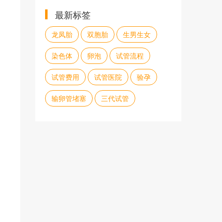
最新标签
龙凤胎
双胞胎
生男生女
染色体
卵泡
试管流程
试管费用
试管医院
验孕
输卵管堵塞
三代试管