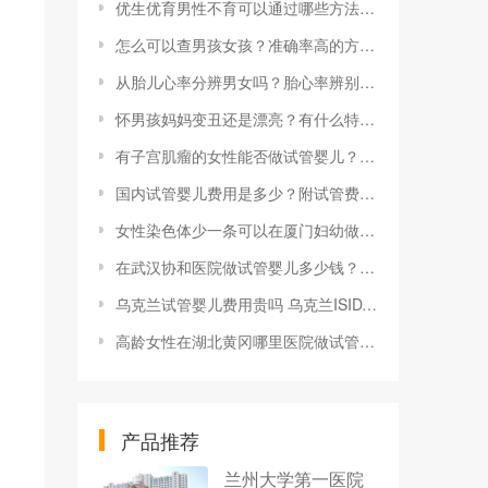
优生优育男性不育可以通过哪些方法来调理？
怎么可以查男孩女孩？准确率高的方法有哪些？
从胎儿心率分辨男女吗？胎心率辨别男女准吗？
怀男孩妈妈变丑还是漂亮？有什么特征最准？
有子宫肌瘤的女性能否做试管婴儿？怀孕期间有子宫肌瘤应注意什么
国内试管婴儿费用是多少？附试管费用及流程一览！
女性染色体少一条可以在厦门妇幼做试管婴儿助孕吗？
在武汉协和医院做试管婴儿多少钱？武汉同济做试管要多久？
乌克兰试管婴儿费用贵吗 乌克兰ISIDA医院试管技术怎么样
高龄女性在湖北黄冈哪里医院做试管婴儿？大家
产品推荐
兰州大学第一医院