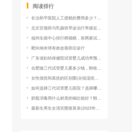
阅读排行
长治和平医院人工授精的费用多少？一次成功
北京宫颈癌与乳腺癌早诊治疗率接近100%
福州生殖中心排行榜揭晓，前两家试管婴儿成
靶向纳米球有效改善癌症诊疗
广东省妇幼保健院试管婴儿成功率预估，做到
合肥做三代试管婴儿要多少钱，附收费明细参
女性假疣和真疣的区别图(尖锐湿疣？别慌，
如何选择三代试管婴儿医院？选择哪家医院的
奶瓶消毒用什么材质的锅比较好？附2023
最新生男生女清宫图推算表(2023年最新