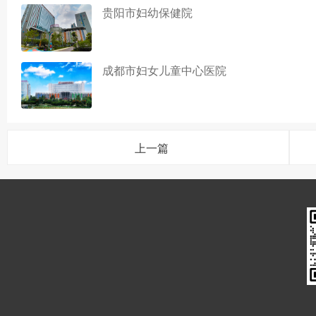
贵阳市妇幼保健院
成都市妇女儿童中心医院
上一篇