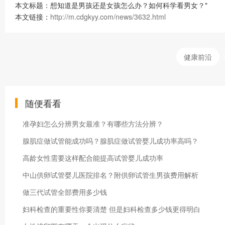
本文标题：想知道是男孩还是女孩怎么办？如何科学看男女？"
本文链接：
http://m.cdgkyy.com/news/3632.html
健康前沿
随便看看
准孕妇怎么分辨男女最准？有哪些方法分辨？
腺肌症做试管能成功吗？腺肌症做试管婴儿成功率高吗？
高龄女性需要这样配合能提高试管婴儿成功率
中山供卵试管婴儿医院排名？附供卵试管生男孩费用解析
做三代试管全部费用多少钱
妇科检查的重要性你要清楚 但是妇科检查多少钱更得明白