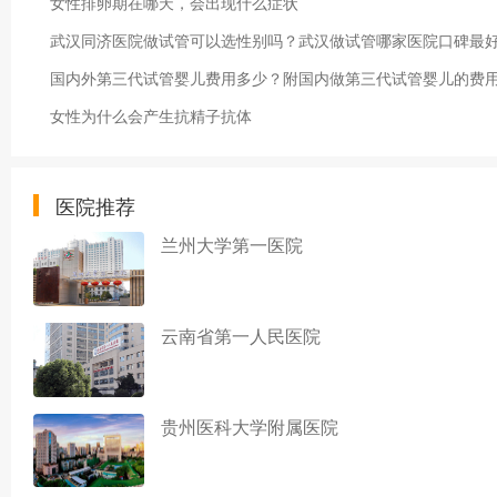
女性排卵期在哪天，会出现什么症状
武汉同济医院做试管可以选性别吗？武汉做试管哪家医院口碑最
国内外第三代试管婴儿费用多少？附国内做第三代试管婴儿的费
女性为什么会产生抗精子抗体
医院推荐
兰州大学第一医院
云南省第一人民医院
贵州医科大学附属医院