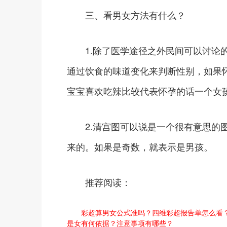
三、看男女方法有什么？
1.除了医学途径之外民间可以讨论的
通过饮食的味道变化来判断性别，如果
宝宝喜欢吃辣比较代表怀孕的话一个女
2.清宫图可以说是一个很有意思的图
来的。如果是奇数，就表示是男孩。
推荐阅读：
彩超算男女公式准吗？四维彩超报告单怎么看
是女有何依据？注意事项有哪些？