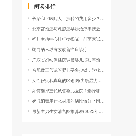
阅读排行
长治和平医院人工授精的费用多少？一次成功
北京宫颈癌与乳腺癌早诊治疗率接近100%
福州生殖中心排行榜揭晓，前两家试管婴儿成
靶向纳米球有效改善癌症诊疗
广东省妇幼保健院试管婴儿成功率预估，做到
合肥做三代试管婴儿要多少钱，附收费明细参
女性假疣和真疣的区别图(尖锐湿疣？别慌，
如何选择三代试管婴儿医院？选择哪家医院的
奶瓶消毒用什么材质的锅比较好？附2023
最新生男生女清宫图推算表(2023年最新