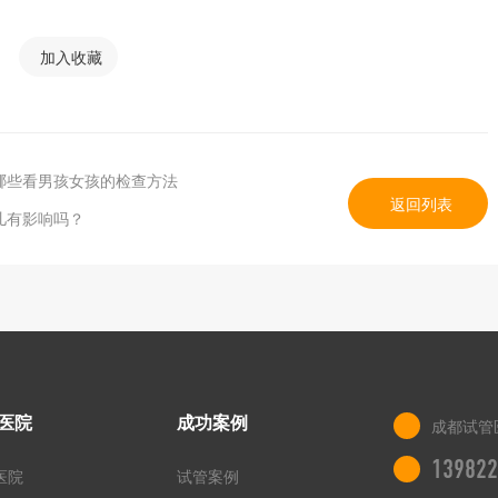
加入收藏
哪些看男孩女孩的检查方法
返回列表
儿有影响吗？
医院
成功案例
成都试管
139822
医院
试管案例