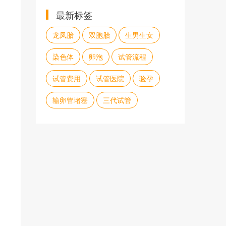
最新标签
龙凤胎
双胞胎
生男生女
染色体
卵泡
试管流程
试管费用
试管医院
验孕
输卵管堵塞
三代试管