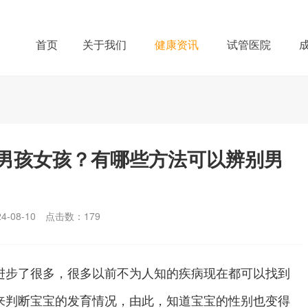
首页
关于我们
健康资讯
试管医院
男孩女孩？有哪些方法可以辨别男
-08-10
点击数：
179
步了很多，很多以前不为人知的疾病现在都可以找到
来判断宝宝的发育情况，由此，知道宝宝的性别也变得