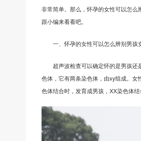
非常简单。那么，怀孕的女性可以怎么
跟小编来看看吧。
一、怀孕的女性可以怎么辨别男孩
超声波检查可以确定怀的是男孩还是
色体，它有两条染色体，由xy组成。女
色体结合时，发育成男孩，XX染色体结