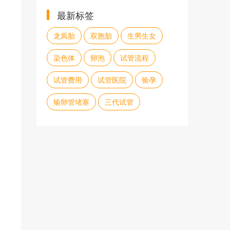
最新标签
龙凤胎
双胞胎
生男生女
染色体
卵泡
试管流程
试管费用
试管医院
验孕
输卵管堵塞
三代试管