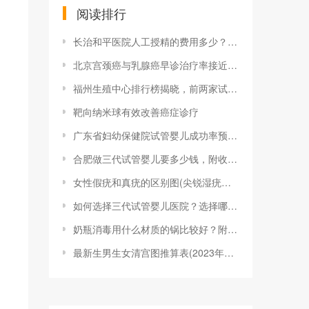
阅读排行
长治和平医院人工授精的费用多少？一次成功
北京宫颈癌与乳腺癌早诊治疗率接近100%
福州生殖中心排行榜揭晓，前两家试管婴儿成
靶向纳米球有效改善癌症诊疗
广东省妇幼保健院试管婴儿成功率预估，做到
合肥做三代试管婴儿要多少钱，附收费明细参
女性假疣和真疣的区别图(尖锐湿疣？别慌，
如何选择三代试管婴儿医院？选择哪家医院的
奶瓶消毒用什么材质的锅比较好？附2023
最新生男生女清宫图推算表(2023年最新