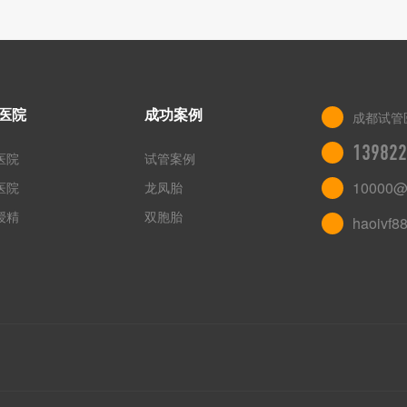
医院
成功案例
成都试管
139822
医院
试管案例
10000@
医院
龙凤胎
授精
双胞胎
haoivf8