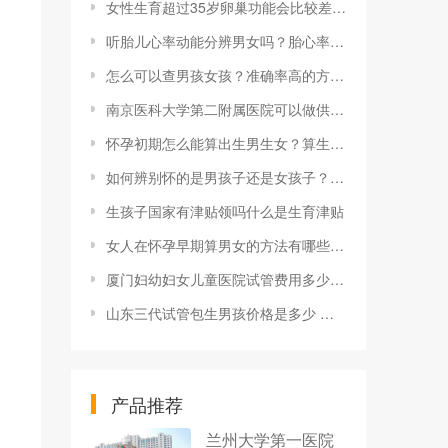
女性生育超过35岁卵巢功能会比较差，生育能力也
听胎儿心率动能分辨男女吗？胎心率多少正常？
怎么可以查男孩女孩？准确率高的方法有哪些？
南京医科大学第二附属医院可以做供卵试管婴儿吗？南京鼓楼试管需要多少钱？
怀孕初期怎么能算出生男生女？算生男生女的小方法有哪些？
如何辨别怀的是男孩子还是女孩子？有哪些特征最准？
生孩子国家有津贴领吗什么是生育津贴
女人在怀孕早期算男女的方法有哪些？还有什么方式？
厦门妇幼妇女儿童医院试管费用多少？厦门妇幼妇女儿童医院试管流程是怎样的？
山东三代试管包生男孩价格是多少 附山东济南试管婴儿医院排名
产品推荐
兰州大学第一医院