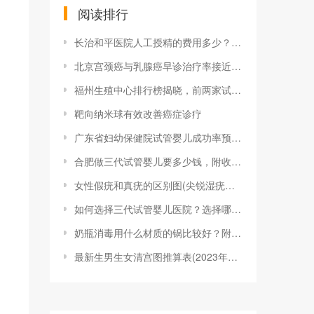
阅读排行
长治和平医院人工授精的费用多少？一次成功
北京宫颈癌与乳腺癌早诊治疗率接近100%
福州生殖中心排行榜揭晓，前两家试管婴儿成
靶向纳米球有效改善癌症诊疗
广东省妇幼保健院试管婴儿成功率预估，做到
合肥做三代试管婴儿要多少钱，附收费明细参
女性假疣和真疣的区别图(尖锐湿疣？别慌，
如何选择三代试管婴儿医院？选择哪家医院的
奶瓶消毒用什么材质的锅比较好？附2023
最新生男生女清宫图推算表(2023年最新