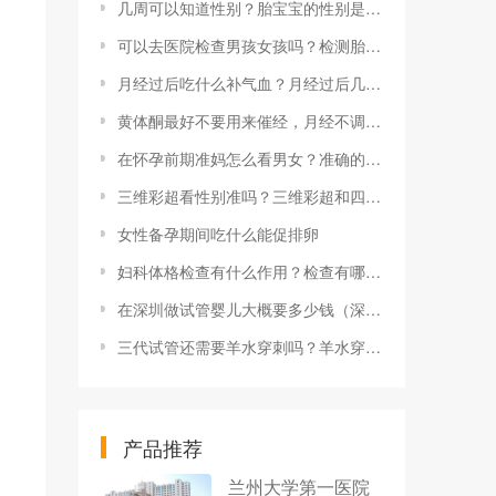
几周可以知道性别？胎宝宝的性别是什么时候决定的呢？
可以去医院检查男孩女孩吗？检测胎儿性别需要多少钱？
月经过后吃什么补气血？月经过后几天可以同床？
黄体酮最好不要用来催经，月经不调怎么调养好
在怀孕前期准妈怎么看男女？准确的判断方法是什么？
三维彩超看性别准吗？三维彩超和四维彩超有什么区别？
女性备孕期间吃什么能促排卵
妇科体格检查有什么作用？检查有哪些项目？
在深圳做试管婴儿大概要多少钱（深圳做试管费用）
三代试管还需要羊水穿刺吗？羊水穿刺到底安不安全？
产品推荐
兰州大学第一医院