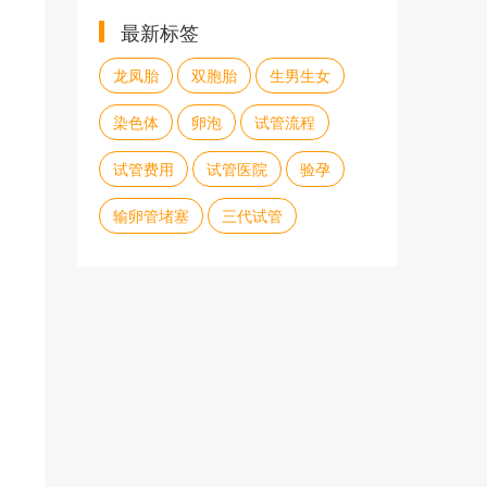
最新标签
龙凤胎
双胞胎
生男生女
染色体
卵泡
试管流程
试管费用
试管医院
验孕
输卵管堵塞
三代试管