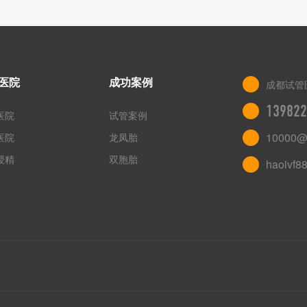
医院
成功案例
成都试管
139822
医院
试管案例
10000@
医院
龙凤胎
授精
双胞胎
haoivf8